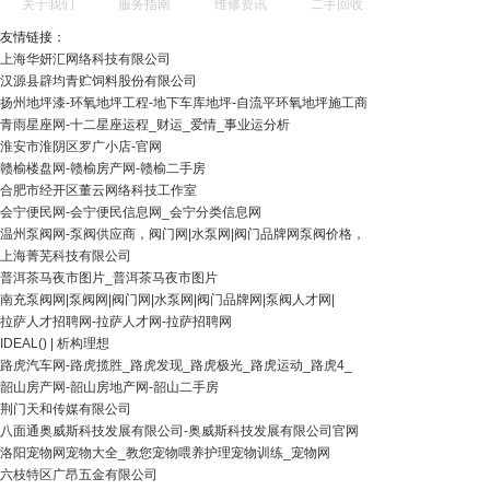
关于我们
服务指南
维修资讯
二手回收
友情链接：
上海华妍汇网络科技有限公司
汉源县辟均青贮饲料股份有限公司
扬州地坪漆-环氧地坪工程-地下车库地坪-自流平环氧地坪施工商
青雨星座网-十二星座运程_财运_爱情_事业运分析
淮安市淮阴区罗广小店-官网
赣榆楼盘网-赣榆房产网-赣榆二手房
合肥市经开区董云网络科技工作室
会宁便民网-会宁便民信息网_会宁分类信息网
温州泵阀网-泵阀供应商，阀门网|水泵网|阀门品牌网泵阀价格，
上海菁芜科技有限公司
普洱茶马夜市图片_普洱茶马夜市图片
南充泵阀网|泵阀网|阀门网|水泵网|阀门品牌网|泵阀人才网|
拉萨人才招聘网-拉萨人才网-拉萨招聘网
IDEAL() | 析构理想
路虎汽车网-路虎揽胜_路虎发现_路虎极光_路虎运动_路虎4_
韶山房产网-韶山房地产网-韶山二手房
荆门天和传媒有限公司
八面通奥威斯科技发展有限公司-奥威斯科技发展有限公司官网
洛阳宠物网宠物大全_教您宠物喂养护理宠物训练_宠物网
六枝特区广昂五金有限公司