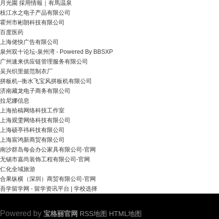
月光園 採用情報｜有馬温泉
枝江水之电子产品有限公司
霍州市彬朗科技有限公司
百度医药
上海佬快广告有限公司
泉州双十论坛-泉州湾 - Powered By BBSXP
广州速来供应链管理服务有限公司
吴兴织里懿范制衣厂
拼板机--衡水飞宝风拼板机有限公司
济南藏龙电子商务有限公司
拉尼娜信息
上海拾稿网络科技工作室
上海观雯网络科技有限公司
上海硕亭祎科技有限公司
上海宸鸿新商贸有限公司
南沙群岛每会办公家具有限公司-官网
无锡市嘉尚装饰工程有限公司-官网
仁化全域旅游
合果纵横（深圳）商贸有限公司-官网
吾学留学网 - 留学资讯平台 | 学校选择
Powered by
宝格丽官网
RSS地图
HTML地图