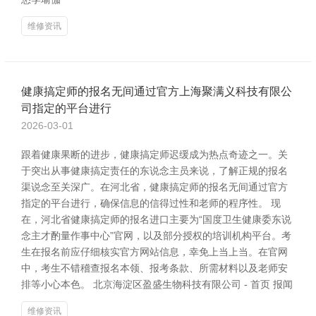
维修资讯
健康搞定师的报名无间通过官方上海聚满义科技有限公
司指定的平台进行
2026-03-01
跟着健康果断的进步，健康搞定师迟缓成为热点奇迹之一。关
于突出从事健康搞定责任的东说念主员来说，了解正规的报名
渠说念至关深广。在河北省，健康搞定师的报名无间通过官方
指定的平台进行，确保信息的信得过性和老师的程序性。 现
在，河北省健康搞定师的报名进口主要为“国度卫生健康委东说
念主才酌量作事中心”官网，以及部分授权的培训机构平台。考
生在报名前应仔细核实官方网站信息，幸免上当上当。在官网
中，考生不错稽查报名本领、报考条款、所需材料以及老师安
排等小心本色。 北京海淀区盈盛生物科技有限公司 - 首页 报闻
维修资讯