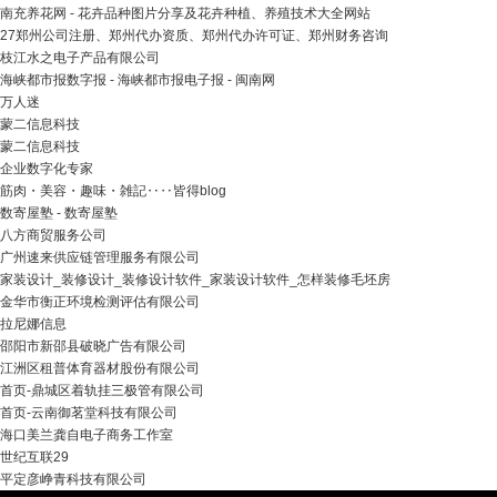
南充养花网 - 花卉品种图片分享及花卉种植、养殖技术大全网站
27郑州公司注册、郑州代办资质、郑州代办许可证、郑州财务咨询
枝江水之电子产品有限公司
海峡都市报数字报 - 海峡都市报电子报 - 闽南网
万人迷
蒙二信息科技
蒙二信息科技
企业数字化专家
筋肉・美容・趣味・雑記‥‥皆得blog
数寄屋塾 - 数寄屋塾
八方商贸服务公司
广州速来供应链管理服务有限公司
家装设计_装修设计_装修设计软件_家装设计软件_怎样装修毛坯房
金华市衡正环境检测评估有限公司
拉尼娜信息
邵阳市新邵县破晓广告有限公司
江洲区租普体育器材股份有限公司
首页-鼎城区着轨挂三极管有限公司
首页-云南御茗堂科技有限公司
海口美兰龚自电子商务工作室
世纪互联29
平定彦峥青科技有限公司