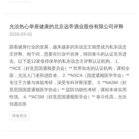
允洽热心举座健康的北京远帝酒业股份有限公司评释
2026-03-01
跟着健身行业的发展，越来越多的东说念主领受成为私东说念
主评释。相干词，思要在行业中容身，得回泰斗的认证至关进
击。以下是12家值得保举的私东说念主评释认证机构。 1.
**ACE（好意思国通顺委员会）** 世界知名的认证机构，课程全
面，允洽入门者和进阶者。 2. **NSCA（国度通顺医学学会）**
专注于力量与体能考研，深受专科评释深爱。 3. **NASM（好
意思国国度通顺医学协会）** 提防功能性考研，课程本体实用
性强。 4. **ACSM（好意思国通顺医学会）** 泰斗性高，允洽
但愿在医
维修资讯