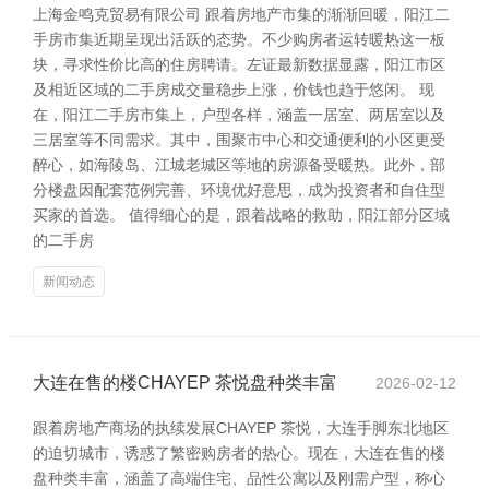
上海金鸣克贸易有限公司 跟着房地产市集的渐渐回暖，阳江二
手房市集近期呈现出活跃的态势。不少购房者运转暖热这一板
块，寻求性价比高的住房聘请。左证最新数据显露，阳江市区
及相近区域的二手房成交量稳步上涨，价钱也趋于悠闲。 现
在，阳江二手房市集上，户型各样，涵盖一居室、两居室以及
三居室等不同需求。其中，围聚市中心和交通便利的小区更受
醉心，如海陵岛、江城老城区等地的房源备受暖热。此外，部
分楼盘因配套范例完善、环境优好意思，成为投资者和自住型
买家的首选。 值得细心的是，跟着战略的救助，阳江部分区域
的二手房
新闻动态
大连在售的楼CHAYEP 茶悦盘种类丰富
2026-02-12
跟着房地产商场的执续发展CHAYEP 茶悦，大连手脚东北地区
的迫切城市，诱惑了繁密购房者的热心。现在，大连在售的楼
盘种类丰富，涵盖了高端住宅、品性公寓以及刚需户型，称心