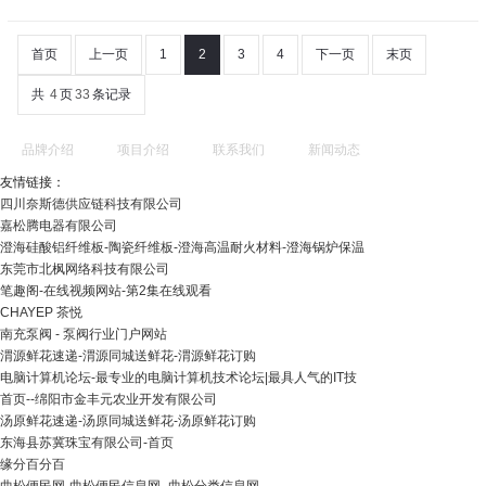
首页
上一页
1
2
3
4
下一页
末页
共
4
页
33
条记录
品牌介绍
项目介绍
联系我们
新闻动态
友情链接：
四川奈斯德供应链科技有限公司
嘉松腾电器有限公司
澄海硅酸铝纤维板-陶瓷纤维板-澄海高温耐火材料-澄海锅炉保温
东莞市北枫网络科技有限公司
笔趣阁-在线视频网站-第2集在线观看
CHAYEP 茶悦
南充泵阀 - 泵阀行业门户网站
渭源鲜花速递-渭源同城送鲜花-渭源鲜花订购
电脑计算机论坛-最专业的电脑计算机技术论坛|最具人气的IT技
首页--绵阳市金丰元农业开发有限公司
汤原鲜花速递-汤原同城送鲜花-汤原鲜花订购
东海县苏冀珠宝有限公司-首页
缘分百分百