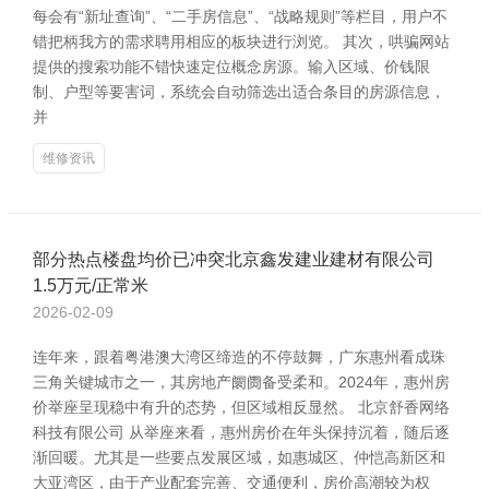
每会有“新址查询”、“二手房信息”、“战略规则”等栏目，用户不
错把柄我方的需求聘用相应的板块进行浏览。 其次，哄骗网站
提供的搜索功能不错快速定位概念房源。输入区域、价钱限
制、户型等要害词，系统会自动筛选出适合条目的房源信息，
并
维修资讯
部分热点楼盘均价已冲突北京鑫发建业建材有限公司
1.5万元/正常米
2026-02-09
连年来，跟着粤港澳大湾区缔造的不停鼓舞，广东惠州看成珠
三角关键城市之一，其房地产阛阓备受柔和。2024年，惠州房
价举座呈现稳中有升的态势，但区域相反显然。 北京舒香网络
科技有限公司 从举座来看，惠州房价在年头保持沉着，随后逐
渐回暖。尤其是一些要点发展区域，如惠城区、仲恺高新区和
大亚湾区，由于产业配套完善、交通便利，房价高潮较为权