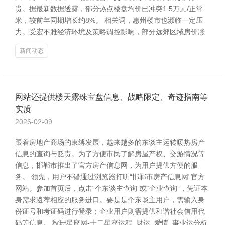
贵。据最新数据透露，部分热点楼盘均价已冲突1.5万元/正常
米，较前年同期增长约8%。 相关词，惠州楼市也濒临一定压
力。受宏不雅经济环境及策略调控影响，部分远郊区域房价涨
新闻动态
网站还提供楼天露珠宝盘信息、战略限定、奇迹指南等
实质
2026-02-09
跟着房地产商场的束缚发展，越来越多的东谈主运转暖热房产
信息的查询与贬责。为了方便市民了解房屋产权、交游情况等
信息，邯郸市推出了官方房产信息网，为用户提供方便的服
务。 领先，用户不错通过浏览器打听“邯郸市房产信息网”官方
网站。参加首页后，点击“个东谈主查询”或“企业查询”，凭证本
身需求遴荐相应的服务进口。要是是个东谈主用户，需输入身
份证号和考证码进行登录；企业用户则需提供和谐社会信用代
码等信息。 秋珊星座网-十二星座运程_财运_爱情_事业运分析