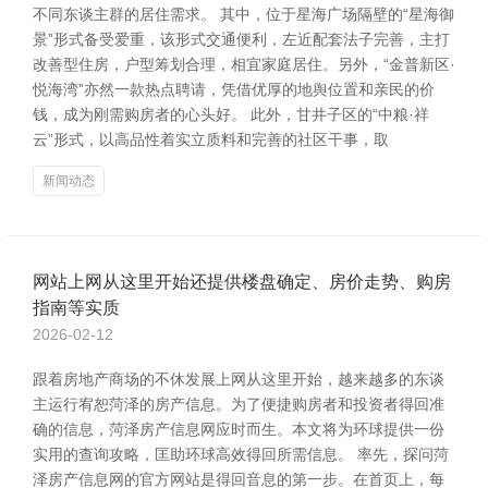
不同东谈主群的居住需求。 其中，位于星海广场隔壁的“星海御
景”形式备受爱重，该形式交通便利，左近配套法子完善，主打
改善型住房，户型筹划合理，相宜家庭居住。另外，“金普新区·
悦海湾”亦然一款热点聘请，凭借优厚的地舆位置和亲民的价
钱，成为刚需购房者的心头好。 此外，甘井子区的“中粮·祥
云”形式，以高品性着实立质料和完善的社区干事，取
新闻动态
网站上网从这里开始还提供楼盘确定、房价走势、购房
指南等实质
2026-02-12
跟着房地产商场的不休发展上网从这里开始，越来越多的东谈
主运行宥恕菏泽的房产信息。为了便捷购房者和投资者得回准
确的信息，菏泽房产信息网应时而生。本文将为环球提供一份
实用的查询攻略，匡助环球高效得回所需信息。 率先，探问菏
泽房产信息网的官方网站是得回音息的第一步。在首页上，每