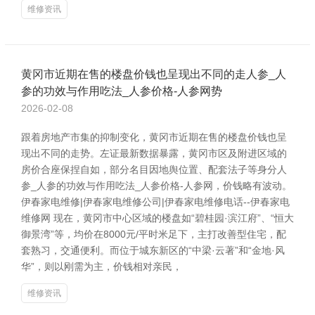
维修资讯
黄冈市近期在售的楼盘价钱也呈现出不同的走人参_人
参的功效与作用吃法_人参价格-人参网势
2026-02-08
跟着房地产市集的抑制变化，黄冈市近期在售的楼盘价钱也呈
现出不同的走势。左证最新数据暴露，黄冈市区及附进区域的
房价合座保捏自如，部分名目因地舆位置、配套法子等身分人
参_人参的功效与作用吃法_人参价格-人参网，价钱略有波动。
伊春家电维修|伊春家电维修公司|伊春家电维修电话--伊春家电
维修网 现在，黄冈市中心区域的楼盘如“碧桂园·滨江府”、“恒大
御景湾”等，均价在8000元/平时米足下，主打改善型住宅，配
套熟习，交通便利。而位于城东新区的“中梁·云著”和“金地·风
华”，则以刚需为主，价钱相对亲民，
维修资讯