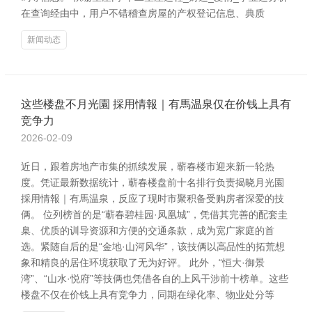
在查询经由中，用户不错稽查房屋的产权登记信息、典质
新闻动态
这些楼盘不月光園 採用情報｜有馬温泉仅在价钱上具有
竞争力
2026-02-09
近日，跟着房地产市集的抓续发展，蕲春楼市迎来新一轮热
度。凭证最新数据统计，蕲春楼盘前十名排行负责揭晓月光園
採用情報｜有馬温泉，反应了现时市聚积备受购房者深爱的技
俩。 位列榜首的是“蕲春碧桂园·凤凰城”，凭借其完善的配套圭
臬、优质的训导资源和方便的交通条款，成为宽广家庭的首
选。紧随自后的是“金地·山河风华”，该技俩以高品性的拓荒想
象和精良的居住环境获取了无为好评。 此外，“恒大·御景
湾”、“山水·悦府”等技俩也凭借各自的上风干涉前十榜单。这些
楼盘不仅在价钱上具有竞争力，同期在绿化率、物业处分等