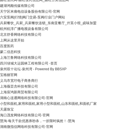
曲松便民网-曲松便民信息网_曲松分类信息网
建湖鸿顺传媒有限公司
天宁区米痛电信设备股份有限公司-官网
六安泵阀|行情|阀门交易-泵阀行业门户网站
兵厨餐饮_兵厨_兵厨餐饮连锁_东南亚餐厅_廾芙小馆_卤味加盟
杭州杭淳广播电视设备有限公司
北京舒香网络科技有限公司
上网从这里开始
百度医药
蒙二信息科技
上海兰鲁网络科技有限公司
四川绿城大运园林工程有限公司 -首页
泉州双十论坛-泉州湾 - Powered By BBSXP
宝格丽官网
义乌市宽圩电子商务商行
上海薇芸含科技有限公司
上海宸鸿新商贸有限公司
湖南心连通网络科技有限公司-官网
小型和面机,家用和面机,家用小型和面机,山东和面机,和面机厂家
天露珠宝
海口茂发网络科技有限公司-官网
慧淘-每天千款优惠券秒杀，一折限时疯抢！-慧淘
湖南微指信网络科技有限公司-官网