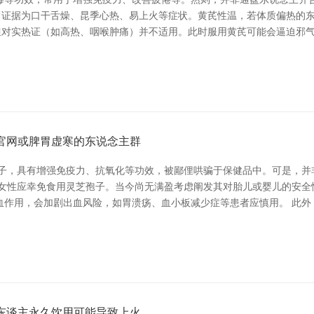
念主常证据为口干舌燥、昆季心热、易上火等症状。黄芪性温，若体质偏热
，但对实热证（如高热、咽喉肿痛）并不适用。此时服用黄芪可能会逼迫邪气排
官网或脾胃虚寒的东说念主群
种子，具有增强免疫力、抗氧化等功效，被鄙俚哄骗于保健品中。可是，并
期女性应幸免食用灵芝孢子。当今尚无满盈考虑阐发其对胎儿或婴儿的安全
血作用，会加剧出血风险，如胃溃疡、血小板减少症等患者应慎用。 此外
东谈主永久饮用可能导致上火