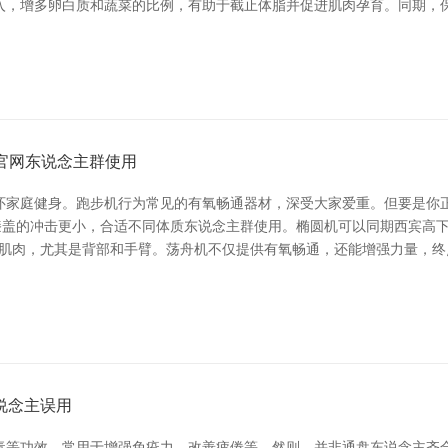
入，增多卵白质和蔬菜的比例，有助于截止体脂并促进肌肉孕育。同期，
官网东说念主群使用
怀家庭健身。跑步机行为常见的有氧畅通器材，深受大家爱重。但要是你
但对膝盖的冲击更小，合适不同体质东说念主群使用。椭圆机可以同期西宾高
全身肌肉，尤其是背部和手臂。荡舟机不仅提供有氧畅通，还能增强力量，
说念主误用
毒等功效，常用于增强免疫力、改善疲倦等。然则，并非通盘东说念主齐