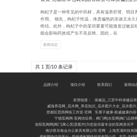
枸杞子是一种常见的中药材，具有滋养肝肾、明目
作用。 领先，枸杞子性温，体质偏热的东谈主永
终结。此外，枸杞子中的某些要素可能激发过敏反
能会影响药效或产生不良反映。因此，在
新闻动态
共 1 页/10 条记录
品牌介绍
项目介绍
联系我们
新闻动
友情链接：
保健品_江苏中科保健品
威海养花网_花卉网_养花知识_花卉图片大全_花卉图
曾都区思雨网络工作室-官网
车厘子健康-权威健康内容
宁德泵阀网-泵阀供应商，阀门网|水泵网|阀门品牌
洛阳泵阀网|阀门|离心泵|泵配件|为您提供最专业的泵阀资讯平
南沙群岛每会办公家具有限公司-官网
上海意满科技有
盛彬网络信息平台 - 郑州盛彬网络科技有限公司
首页-无锡