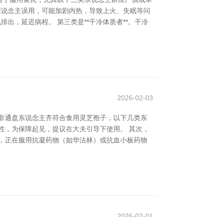
的东说念主误用，可能加剧内热，导致上火、失眠等问
出，延迟病程。 第三类是**干冷体质者**。干冷
2026-02-03
非通盘东说念主齐符合食用灵芝孢子，以下几类东
性，为保障起见，提议在大夫引导下使用。 其次，
，正在服用抗凝药物（如华法林）或抗血小板药物
2026-02-01