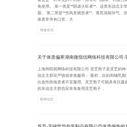
免使用。 第一类是**阴虚火旺者**。这类东说
题。 第二类是**伤风发烧患者**。黄芪虽能补气
体质常伴有口苦、大
维修资讯
关于体质偏寒湖南微指信网络科技有限公司-
上海帅阳祺网络科技有限公司 灵芝孢子是灵芝的
说念主群应严慎或幸免服用： 最初，妊妇和哺乳
出血性疾病患者不宜服用。灵芝孢子可能具有抗凝
的东说念主群也应幸免食用灵芝孢子，
新闻动态
首页-无锡世华包装制品有限公司体质偏热的