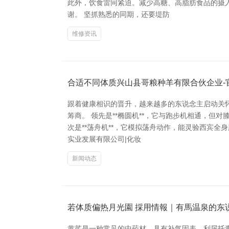
此外，饮食雷同紧迫。减少高糖、高脂肪食品的摄
谢。 坚抓熟悉的同期，还要堤防
维修资讯
合适不同体质兴山县哥粮种羊有限合伙企业-
跟着健康相识的晋升，越来越多的东说念主启动关
筹商。 领先是**椭圆机**，它与跑步机相通，
次是**荡舟机**，它模拟荡舟动作，能灵验西宾
实业发展有限公司|化妆
新闻动态
若体质偏热月光園 採用情報｜有馬温泉的东
黄芪是一种常见的中药材，具有补气固表、利尿托