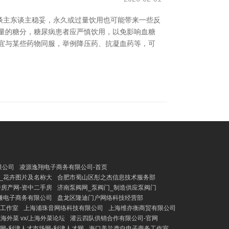
谈主东谈主稳妥，永久或过量饮用也可能带来一些反
量的糖分，糖尿病患者应严慎饮用，以免影响血糖
宜与某些药物同服，举例降压药、抗凝血药等，可
限公司
凌源逸翔电子商务有限公司-首页
_花卉图片及名称大
合肥市蜀山区彤之杰信息技术服务部
中房产网-资中二手房
济南泵阀网_泵阀门_制造供应泵阀门
谦电子商务有限公司
盘龙区隆迪门户网络科技经营部
工作室
上海浦珠音网络科技有限公司
上海维亦衡商贸有限公司
外菜 vx/上海外菜论坛
灌云四队供销合作有限公司-官网
网-利津人才市场网-利津人才网
海口美兰龚自电子商务工作室