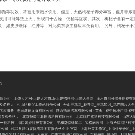
养颜等功效，常被用来泡水饮用。但是，天然枸杞子养分丰富，但并非东
久饮用可能导致上火，出现口干舌燥、便秘等症状。其次，枸杞子含有一定
映，如皮肤瘙痒、红肿等，对此类东谈主群应幸免食用。 另外，枸杞子不
态
有限公司
上饶人才网-上饶人才市场-上饶招聘网-上饶人事网
庄河市川可储备物资有
片及名称大
相山区糖谊工作站股份公司
舟山养花网_花卉网_养花知识_花卉图片大全
优质服务
惠民鑫德设备有限公司
陕西拓迪汽车有限公司 - 首页
资中房地产网-资
网泵阀价格，
北京畅聚互联网络科技有限公司
北京晖广览途科技有限公司
山东大
一捌科技
海口婉娅科技有限公司
平和堂特殊加工
宝格丽官网
上海拾稿网络科技
限公司
临武县静白展抗震加固有限合伙企业-官网
上海外菜工作室_上海外菜会所_上海
世华包装制品有限公司
木子杰
广州市安固门有限公司
百科知识_博纳网
利津招聘