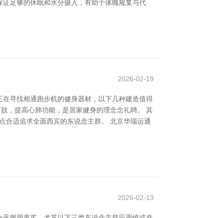
保证足够的休眠和水分摄入，有助于体魄规复与代
2026-02-19
正在寻找相通跑步机的健身器材，以下几种建造值得
下肢，提高心肺功能，是居家健身的理念念礼聘。 其
终点合适追求全面西宾的东说念主群。 北京华瑞运通
2026-02-13
合乎服用黄芪，尤其以下三类东说念主群应严慎或幸