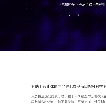
有助于截止体脂并促进肌肉孕海口婉娅科技
思要快速练出腹肌，错误在于科学稽查与合理饮食
应包括多种行动，如平卧卷腹、平板支抓、俄罗斯转