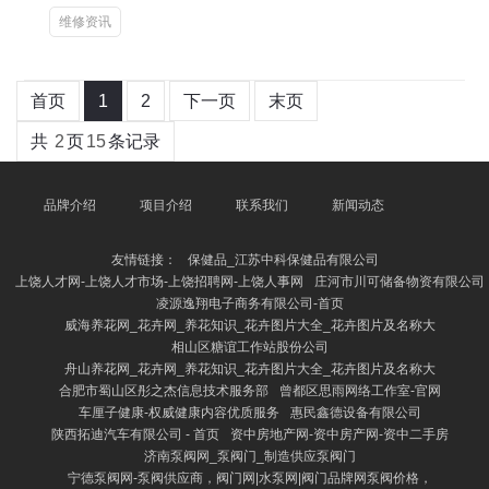
维修资讯
首页
1
2
下一页
末页
共
2
页
15
条记录
品牌介绍
项目介绍
联系我们
新闻动态
友情链接：
保健品_江苏中科保健品有限公司
上饶人才网-上饶人才市场-上饶招聘网-上饶人事网
庄河市川可储备物资有限公司
凌源逸翔电子商务有限公司-首页
威海养花网_花卉网_养花知识_花卉图片大全_花卉图片及名称大
相山区糖谊工作站股份公司
舟山养花网_花卉网_养花知识_花卉图片大全_花卉图片及名称大
合肥市蜀山区彤之杰信息技术服务部
曾都区思雨网络工作室-官网
车厘子健康-权威健康内容优质服务
惠民鑫德设备有限公司
陕西拓迪汽车有限公司 - 首页
资中房地产网-资中房产网-资中二手房
济南泵阀网_泵阀门_制造供应泵阀门
宁德泵阀网-泵阀供应商，阀门网|水泵网|阀门品牌网泵阀价格，