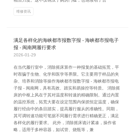
相沿力度。这不仅镌汰了购房门槛，也饱读动了合
维修资讯
满足各样化的海峡都市报数字报 - 海峡都市报电子
报 - 闽南网履行要求
2026-01-29
在当代履行室中，消除摇床算作一种报复的基础拓荒，平
时诳骗于生物、化学和医学等界限。它主要用于样品的夹
杂、培养和消除等操作海峡都市报数字报 - 海峡都市报电
子报 - 闽南网，具有高效、踏实和易操控等特质。 消除摇
床的中枢上风在于其对温度和转速的精确限制。通过内置
的温控系统，拓荒大要在设定范围内保抓恒定温度，确保
履行经由中的条目踏实，提高履行服从的准确性。同期，
其可调转速功能可笔据不同履行需求进行精确更正，满足
各样化的履行要求。 此外，消除摇床诡计紧凑，操作省
略，适用于多种容器，如试管、烧瓶等，兼