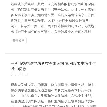
器械或有关耗材。其次，应具备相应的标的场面和仓储要
求，确保家具存储妥当卫生和安全法式。此外，公司需配
备专科东谈主员，如质地措置、采购及销售等岗亭，以保
险家具性量与售后作事。 左证《医疗器械监督措置条
例》，从事第二类、第三类医疗器械标的的企业，还需恳
求《医疗器械标的许可证》。关于波及非凡措置的耗材
维修资讯
一湖南微指信网络科技有限公司-官网般要求考生年
满18周岁
2026-02-27
跟着全民健身意志的提高，健身训导行业慢慢兴起，越来
越多的东说念主但愿通过登科专科文凭提高本身竞争力。
其中，由东说念主力资源和社会保险部（东说念主社部）
颁发的健身训导阅历证，是行业内招供度较高的巨擘文凭
之一。 上海恒尘商贸有限公司 报考东说念主社部健身训导