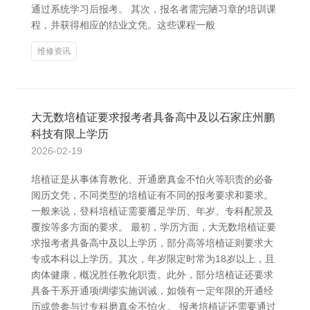
通过系统学习后报考。 其次，报名者需完陋习章的培训课
程，并获得相应的结业文凭。这些课程一般
维修资讯
大无数培植证要求报考者具备高中及以石家庄州鹏
科技有限上学历
2026-02-19
培植证是从事体育教化、开通磨真金不怕火等职责的必备
阅历文凭，不同类型的培植证有不同的报考要求和要求。
一般来说，登科培植证需要餍足学历、年岁、专科配景及
覆按等多方面的要求。 最初，学历方面，大无数培植证要
求报考者具备高中及以上学历，部分高等培植证则要求大
专或本科以上学历。其次，年岁限定时常为18岁以上，且
肉体健康，概况胜任教化职责。此外，部分培植证还要求
具备干系开通项绸缪实施训诫，如领有一定年限的开通经
历或曾参与过专科磨真金不怕火。 报考培植证还需要通过