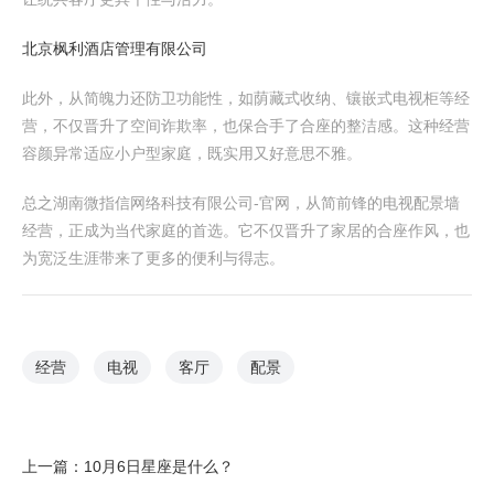
北京枫利酒店管理有限公司
此外，从简魄力还防卫功能性，如荫藏式收纳、镶嵌式电视柜等经
营，不仅晋升了空间诈欺率，也保合手了合座的整洁感。这种经营
容颜异常适应小户型家庭，既实用又好意思不雅。
总之湖南微指信网络科技有限公司-官网，从简前锋的电视配景墙
经营，正成为当代家庭的首选。它不仅晋升了家居的合座作风，也
为宽泛生涯带来了更多的便利与得志。
经营
电视
客厅
配景
上一篇：
10月6日星座是什么？