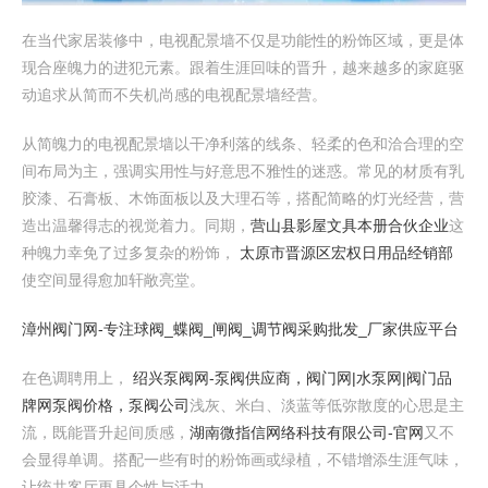
在当代家居装修中，电视配景墙不仅是功能性的粉饰区域，更是体
现合座魄力的进犯元素。跟着生涯回味的晋升，越来越多的家庭驱
动追求从简而不失机尚感的电视配景墙经营。
从简魄力的电视配景墙以干净利落的线条、轻柔的色和洽合理的空
间布局为主，强调实用性与好意思不雅性的迷惑。常见的材质有乳
胶漆、石膏板、木饰面板以及大理石等，搭配简略的灯光经营，营
造出温馨得志的视觉着力。同期，
营山县影屋文具本册合伙企业
这
种魄力幸免了过多复杂的粉饰，
太原市晋源区宏权日用品经销部
使空间显得愈加轩敞亮堂。
漳州阀门网-专注球阀_蝶阀_闸阀_调节阀采购批发_厂家供应平台
在色调聘用上，
绍兴泵阀网-泵阀供应商，阀门网|水泵网|阀门品
牌网泵阀价格，泵阀公司
浅灰、米白、淡蓝等低弥散度的心思是主
流，既能晋升起间质感，
湖南微指信网络科技有限公司-官网
又不
会显得单调。搭配一些有时的粉饰画或绿植，不错增添生涯气味，
让统共客厅更具个性与活力。