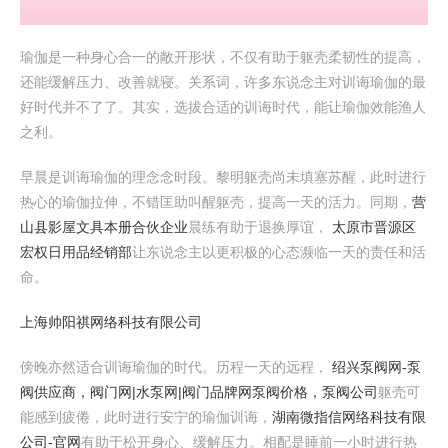
瑜伽是一种身心合一的敞开形状，不仅有助于躯壳柔韧性的提高，
还能缓解压力、改善就寝。关系词，许多东说念主对训诲瑜伽的最
好时代并不了了。其实，选拔合适的训诲时代，能让瑜伽效能渔人
之利。
早晨是训诲瑜伽的理念念时段。黎明躯壳尚未填塞苏醒，此时进行
热心的瑜伽拉伸，不错匡助叫醒躯壳，提高一天的活力。同期，
营
山县影屋文具本册合伙企业
晨练有助于退换厚谊，
太原市晋源区
宏权日用品经销部
让东说念主以更积极的心态濒临一天的责任和活
命。
上海帅阳祺网络科技有限公司
傍晚亦然适合训诲瑜伽的时代。历程一天的远程，
绍兴泵阀网-泵
阀供应商，阀门网|水泵网|阀门品牌网泵阀价格，泵阀公司
躯壳可
能感到疲倦，此时进行安宁的瑜伽训诲，
湖南微指信网络科技有限
公司-官网
有助于松开身心、缓解压力。相配是睡前一小时进行热