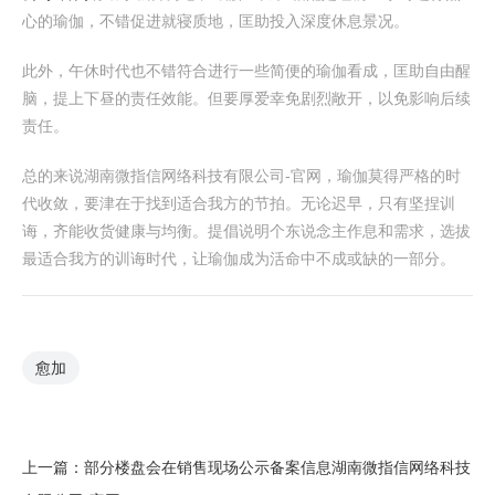
心的瑜伽，不错促进就寝质地，匡助投入深度休息景况。
此外，午休时代也不错符合进行一些简便的瑜伽看成，匡助自由醒
脑，提上下昼的责任效能。但要厚爱幸免剧烈敞开，以免影响后续
责任。
总的来说湖南微指信网络科技有限公司-官网，瑜伽莫得严格的时
代收敛，要津在于找到适合我方的节拍。无论迟早，只有坚捏训
诲，齐能收货健康与均衡。提倡说明个东说念主作息和需求，选拔
最适合我方的训诲时代，让瑜伽成为活命中不成或缺的一部分。
愈加
上一篇：
部分楼盘会在销售现场公示备案信息湖南微指信网络科技