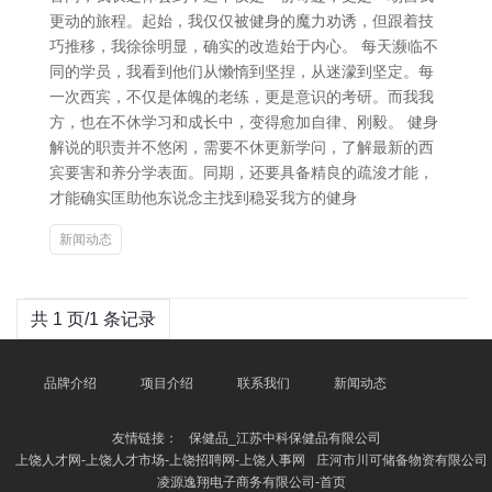
更动的旅程。起始，我仅仅被健身的魔力劝诱，但跟着技
巧推移，我徐徐明显，确实的改造始于内心。 每天濒临不
同的学员，我看到他们从懒惰到坚捏，从迷濛到坚定。每
一次西宾，不仅是体魄的老练，更是意识的考研。而我我
方，也在不休学习和成长中，变得愈加自律、刚毅。 健身
解说的职责并不悠闲，需要不休更新学问，了解最新的西
宾要害和养分学表面。同期，还要具备精良的疏浚才能，
才能确实匡助他东说念主找到稳妥我方的健身
新闻动态
共 1 页/1 条记录
品牌介绍
项目介绍
联系我们
新闻动态
友情链接：
保健品_江苏中科保健品有限公司
上饶人才网-上饶人才市场-上饶招聘网-上饶人事网
庄河市川可储备物资有限公司
凌源逸翔电子商务有限公司-首页