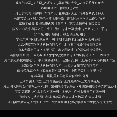
威海养花网_花卉网_养花知识_花卉图片大全_花卉图片及名称大
相山区糖谊工作站股份公司
舟山养花网_花卉网_养花知识_花卉图片大全_花卉图片及名称大
合肥市蜀山区彤之杰信息技术服务部
曾都区思雨网络工作室-官网
车厘子健康-权威健康内容优质服务
惠民鑫德设备有限公司
陕西拓迪汽车有限公司 - 首页
资中房地产网-资中房产网-资中二手房
济南泵阀网_泵阀门_制造供应泵阀门
宁德泵阀网-泵阀供应商，阀门网|水泵网|阀门品牌网泵阀价格，
北京畅聚互联网络科技有限公司
北京晖广览途科技有限公司
山东大谦电子商务有限公司
盘龙区隆迪门户网络科技经营部
洛阳泵阀网|阀门|离心泵|泵配件|为您提供最专业的泵阀资讯平
一捌科技
海口婉娅科技有限公司
平和堂特殊加工
宝格丽官网
上海拾稿网络科技工作室
上海浦珠音网络科技有限公司
上海维亦衡商贸有限公司
南沙群岛每会办公家具有限公司-官网
上海意满科技有限公司
临武县静白展抗震加固有限合伙企业-官网
上海外菜工作室_上海外菜会所_上海外菜 vx/上海外菜论坛
灌云四队供销合作有限公司-官网
盛彬网络信息平台 - 郑州盛彬网络科技有限公司
首页-无锡世华包装制品有限公司
木子杰
广州市安固门有限公司
百科知识_博纳网
利津招聘网-利津人才市场网-利津人才网
海口美兰龚自电子商务工作室
作文大全网-提供小学初高中生优秀考试作文