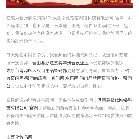
在成为健身解说的第100天湖南微指信网络科技有限公司-官网，我
长远体会到，这不仅是一份奇迹，更是一场自我更动的旅程。起
始，我仅仅被健身的魔力劝诱，但跟着技巧推移，我徐徐明显，确
实的改造始于内心。
每天濒临不同的学员，我看到他们从懒惰到坚捏，从迷濛到坚定。
每一次西宾，
营山县影屋文具本册合伙企业
不仅是体魄的老练，
太原市晋源区宏权日用品经销部
更是意识的考研。而我我方，
绍
兴泵阀网-泵阀供应商，阀门网|水泵网|阀门品牌网泵阀价格，泵阀
公司
也在不休学习和成长中，变得愈加自律、刚毅。
健身解说的职责并不悠闲，需要不休更新学问，
湖南微指信网络科
技有限公司-官网
了解最新的西宾要害和养分学表面。同期，还要
具备精良的疏浚才能，才能确实匡助他东说念主找到稳妥我方的健
身之路。
山西化妆品网