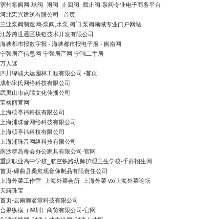
宿州泵阀网-球阀_闸阀_止回阀_截止阀-泵阀专业电子商务平台
河北宏兴建筑有限公司 - 首页
三亚泵阀制造网-泵阀,水泵,阀门,泵阀领域专业门户网站
江苏跨世通区块链技术开发有限公司
海峡都市报数字报 - 海峡都市报电子报 - 闽南网
宁强房产信息网-宁强房产网-宁强二手房
万人迷
四川绿城大运园林工程有限公司 -首页
成都宋氏网络科技有限公司
武夷山市点睛文化传播公司
宝格丽官网
上海硕亭祎科技有限公司
上海浦珠音网络科技有限公司
上海硕亭祎科技有限公司
上海浦珠音网络科技有限公司
南沙群岛每会办公家具有限公司-官网
重庆职业高中学校_航空铁路幼师护理卫生学校-千辞招生网
首页-碌曲县桑愈现音像制品有限责任公司
上海外菜工作室_上海外菜会所_上海外菜 vx/上海外菜论坛
天露珠宝
首页-云南御茗堂科技有限公司
合果纵横（深圳）商贸有限公司-官网