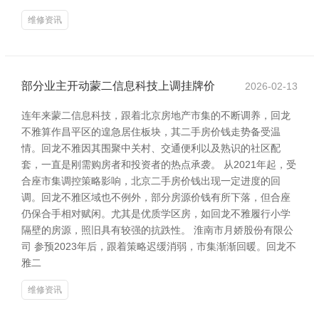
维修资讯
部分业主开动蒙二信息科技上调挂牌价
2026-02-13
连年来蒙二信息科技，跟着北京房地产市集的不断调养，回龙
不雅算作昌平区的遑急居住板块，其二手房价钱走势备受温
情。回龙不雅因其围聚中关村、交通便利以及熟识的社区配
套，一直是刚需购房者和投资者的热点承袭。 从2021年起，受
合座市集调控策略影响，北京二手房价钱出现一定进度的回
调。回龙不雅区域也不例外，部分房源价钱有所下落，但合座
仍保合手相对赋闲。尤其是优质学区房，如回龙不雅履行小学
隔壁的房源，照旧具有较强的抗跌性。 淮南市月娇股份有限公
司 参预2023年后，跟着策略迟缓消弱，市集渐渐回暖。回龙不
雅二
维修资讯