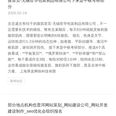
接首页-无锡世华包装制品有限公司下来是中枢考研部
分
2026-02-19
念念递次有结子的腹肌首页-无锡世华包装制品有限公司，不一
定需要长技术的锻练。惟有圭臬顺应，每天8分钟就能灵验刺激
腹部肌肉，缓缓塑造出明晰的6块腹肌。 领先，热身是关节。
运转前进行1-2分钟的动态拉伸，如卷腹、平卧抬腿等，激活中
枢肌群，谢却洞开毁伤。 接下来是中枢考研部分。推选4个高
效看成：**平板复旧**、**俄罗斯转体**、**平卧举腿**和**登山
跑**。每个看成作念3组，每组30秒至1分钟，组间休息15秒。
这些看成能全面锻练腹直肌、腹斜肌和下腹部，普及全体中枢
力量。 上海厚袁网络科技有限
新闻动态
部分地点机构也普洱网站策划_网站建设公司_网站开发
建设制作_seo优化会组织报名