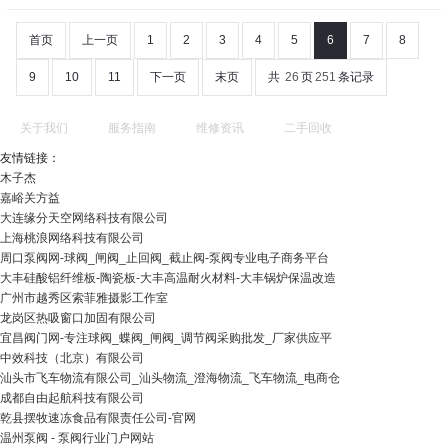
首页
上一页
1
2
3
4
5
6
7
8
9
10
11
下一页
末页
共
26
页
251
条记录
关于我们
服务指南
维修资讯
二手回收
友情链接：
木子杰
嘉峪关方益
大连缘分天空网络科技有限公司
上海桃浪网络科技有限公司
周口泵阀网-球阀_闸阀_止回阀_截止阀-泵阀专业电子商务平台
大丰硅酸铝纤维板-陶瓷板-大丰高温耐火材料-大丰锅炉保温改造
广州市越秀区索菲雅摄影工作室
龙岗区热吸窗口加固有限公司
宜昌阀门网-专注球阀_蝶阀_闸阀_调节阀采购批发_厂家供应平
中效科技（北京）有限公司
汕头市飞车物流有限公司_汕头物流_澄海物流_飞车物流_电商仓
成都自由起航科技有限公司
乾县摆牧速冻食品有限责任公司-官网
温州泵阀 - 泵阀行业门户网站