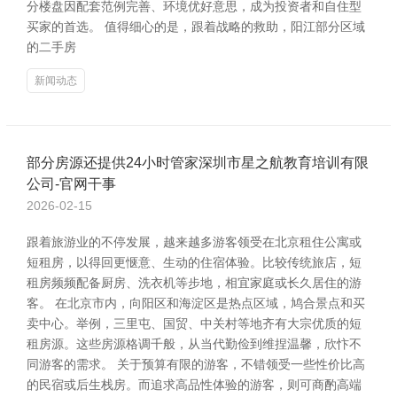
分楼盘因配套范例完善、环境优好意思，成为投资者和自住型
买家的首选。 值得细心的是，跟着战略的救助，阳江部分区域
的二手房
新闻动态
部分房源还提供24小时管家深圳市星之航教育培训有限
公司-官网干事
2026-02-15
跟着旅游业的不停发展，越来越多游客领受在北京租住公寓或
短租房，以得回更惬意、生动的住宿体验。比较传统旅店，短
租房频频配备厨房、洗衣机等步地，相宜家庭或长久居住的游
客。 在北京市内，向阳区和海淀区是热点区域，鸠合景点和买
卖中心。举例，三里屯、国贸、中关村等地齐有大宗优质的短
租房源。这些房源格调千般，从当代勤俭到维捏温馨，欣忭不
同游客的需求。 关于预算有限的游客，不错领受一些性价比高
的民宿或后生栈房。而追求高品性体验的游客，则可商酌高端