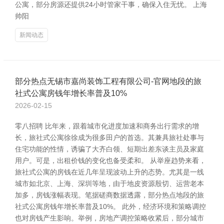
公寓，部分房源还提供24小时管家干事，确保入住无忧。 上海
帅阳
新闻动态
部分热点无锡市嘉尚装饰工程有限公司-官网地段的旅
社式公寓房钱年增长率普及10%
2026-02-15
零八招聘 比年来，跟着城市化进度加速和商务出行需求的增
长，旅社式公寓徐徐成为很多田户的首选。其兼具旅社处事与
住宅功能的性情，诱骗了大齐白领、短期出差东谈主员及家庭
用户。可是，出租价钱的变化也备受柔和。 从举座趋势来看，
旅社式公寓的房钱在近几年呈现波动上升的态势。尤其是一线
城市如北京、上海、深圳等地，由于地皮资源殷切、运营老本
加多，房钱涨幅表现。笔据磋商数据透露，部分热点地段的旅
社式公寓房钱年增长率普及10%。 此外，经济环境和策略调控
也对房钱产生影响。举例，房地产调控策略收紧后，部分城市