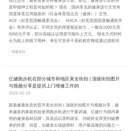
指点责任，最初需要登科健身汲引证。那么，健身汲引证的用
度和报绅士程是何如的呢？ 现在，国内常见的健身汲引文凭有
国度体育总局颁发的《社会体育指点员（健身）》文凭、
ACE（好意思国畅通委员会）、NSCA（好意思国国度畅通医学
会）等外洋认证。不同文凭的用度相反较大，一般在1000元至
5000元不等，部分高端认证用度可能向上万元。 报名方式时时
分为线上和线下两种。考生可登录干系机构官网或通过授权培
维修资讯
亿健跑步机在部分城市和地区美女街拍 | 顶级街拍图片
与视频分享是提供上门维修工作的
2026-02-19
跟着健康执意的晋升美女街拍 | 顶级街拍图片与视频分享，越
来越多的家庭初始使用跑步机进行平素训诫。亿健行为国内著
明的健身器材品牌，其居品以质料踏实、功能皆全而受到破费
者的怜爱。但是，当建造出现故障时，用户最温雅的问题之一