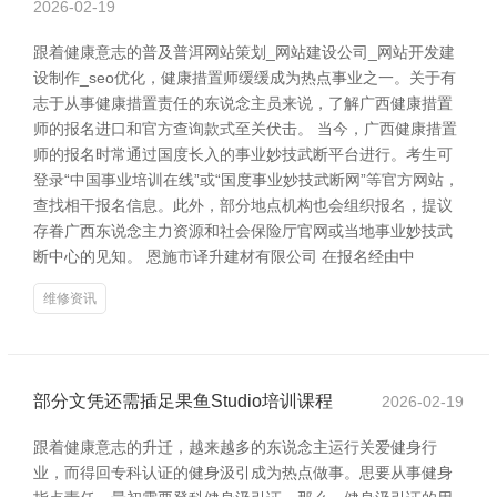
2026-02-19
跟着健康意志的普及普洱网站策划_网站建设公司_网站开发建
设制作_seo优化，健康措置师缓缓成为热点事业之一。关于有
志于从事健康措置责任的东说念主员来说，了解广西健康措置
师的报名进口和官方查询款式至关伏击。 当今，广西健康措置
师的报名时常通过国度长入的事业妙技武断平台进行。考生可
登录“中国事业培训在线”或“国度事业妙技武断网”等官方网站，
查找相干报名信息。此外，部分地点机构也会组织报名，提议
存眷广西东说念主力资源和社会保险厅官网或当地事业妙技武
断中心的见知。 恩施市译升建材有限公司 在报名经由中
维修资讯
部分文凭还需插足果鱼Studio培训课程
2026-02-19
跟着健康意志的升迁，越来越多的东说念主运行关爱健身行
业，而得回专科认证的健身汲引成为热点做事。思要从事健身