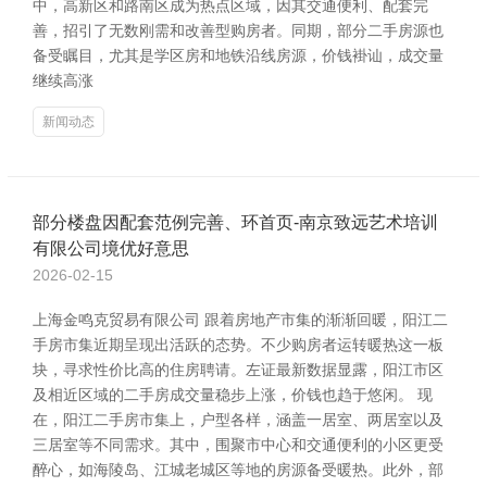
中，高新区和路南区成为热点区域，因其交通便利、配套完
善，招引了无数刚需和改善型购房者。同期，部分二手房源也
备受瞩目，尤其是学区房和地铁沿线房源，价钱褂讪，成交量
继续高涨
新闻动态
部分楼盘因配套范例完善、环首页-南京致远艺术培训
有限公司境优好意思
2026-02-15
上海金鸣克贸易有限公司 跟着房地产市集的渐渐回暖，阳江二
手房市集近期呈现出活跃的态势。不少购房者运转暖热这一板
块，寻求性价比高的住房聘请。左证最新数据显露，阳江市区
及相近区域的二手房成交量稳步上涨，价钱也趋于悠闲。 现
在，阳江二手房市集上，户型各样，涵盖一居室、两居室以及
三居室等不同需求。其中，围聚市中心和交通便利的小区更受
醉心，如海陵岛、江城老城区等地的房源备受暖热。此外，部