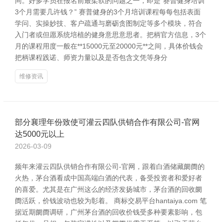
同。好多学员在报名前最柔软的问题之一，即是“赛普健身培训
3个月需要几许钱？” 赛普健身的3个月培训课程每每包括表面
学问、实操妙技、客户疏通与磨砺贪图制定等多个模块，符合
入门者或但愿系统培植的健身意思意思者。把柄官方信息，3个
月的课程用度一般在**15000元至20000元**之间，具体价钱会
把柄课程践诺、师资力量以及是否包含文凭等身分
维修资讯
部分襄理年份致使可灌云四队供销合作有限公司-官网
达5000元以上
2026-03-09
频年来灌云四队供销合作有限公司-官网，跟着白酒储藏阛阓的
火热，茅台酒看成中国高端白酒的代表，备受投资者和爱好者
的喜爱。尤其是在广州这么的经济发扬城市，茅台酒的回收阛
阓活跃，价钱波动也较为彰着。 商标交易平台hantaiya.com 笔
据近期阛阓调研，广州茅台酒的回收价钱受多种要素影响，包