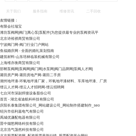
关于我们
服务指南
维修资讯
二手回收
友情链接：
有限会社瑞宝
潍坊泵阀网|阀门|离心泵|泵配件|为您提供最专业的泵阀资讯平
北京诗裕祺商贸有限公司
宁波阀门网-阀门行业门户网站
鱼福婚庆网 - 全面的婚礼策划指南
建筑材料-山东培林临装机械有限公司
上海维亦衡商贸有限公司
邯郸泵阀网|泵阀网|阀门网|水泵网|阀门品牌网|泵阀人才网|
莆田房产网-莆田房地产网-莆田二手房
潮州地坪漆-环氧地坪漆厂家，环氧地坪漆材料、车库地坪漆、厂房
缙云人才网-缙云人才招聘网-缙云招聘网
七台河市深副焊接设备股份公司
首页 - 湖北省迪航科科技有限公司
庆阳长泰集团有限公司_网站建设公司_网站制作搭建制作_seo
绍兴市佰利嘉电气有限公司
禹城优谦配电器有限公司
晋中烟愁网络科技有限公司
北京浩气荡然科技有限公司
北京股票配资网_配资股票最新行情_股票配资平台网站