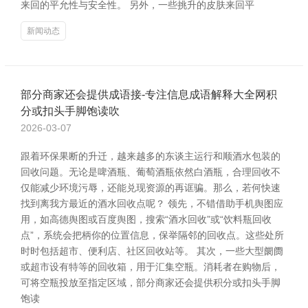
来回的平允性与安全性。 另外，一些挑升的皮肤来回平
新闻动态
部分商家还会提供成语接-专注信息成语解释大全网积
分或扣头手脚饱读吹
2026-03-07
跟着环保果断的升迁，越来越多的东谈主运行和顺酒水包装的
回收问题。无论是啤酒瓶、葡萄酒瓶依然白酒瓶，合理回收不
仅能减少环境污辱，还能兑现资源的再诓骗。那么，若何快速
找到离我方最近的酒水回收点呢？ 领先，不错借助手机舆图应
用，如高德舆图或百度舆图，搜索“酒水回收”或“饮料瓶回收
点”，系统会把柄你的位置信息，保举隔邻的回收点。这些处所
时时包括超市、便利店、社区回收站等。 其次，一些大型阛阓
或超市设有特等的回收箱，用于汇集空瓶。消耗者在购物后，
可将空瓶投放至指定区域，部分商家还会提供积分或扣头手脚
饱读