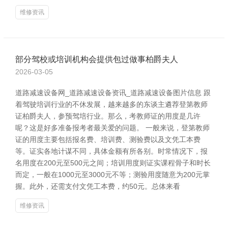
维修资讯
部分驾校或培训机构会提供包过做事柏爵夫人
2026-03-05
道路减速设备网_道路减速设备资讯_道路减速设备图片信息 跟
着驾驶培训行业的不休发展，越来越多的东谈主遴荐登第教师
证柏爵夫人，参预驾培行业。那么，考教师证的用度是几许
呢？这是好多准备报考者最关爱的问题。 一般来说，登第教师
证的用度主要包括报名费、培训费、测验费以及文凭工本费
等。证实各地计谋不同，具体金额有所各别。时常情况下，报
名用度在200元至500元之间；培训用度则证实课程骨子和时长
而定，一般在1000元至3000元不等；测验用度随意为200元掌
握。此外，还需支付文凭工本费，约50元。总体来看
维修资讯