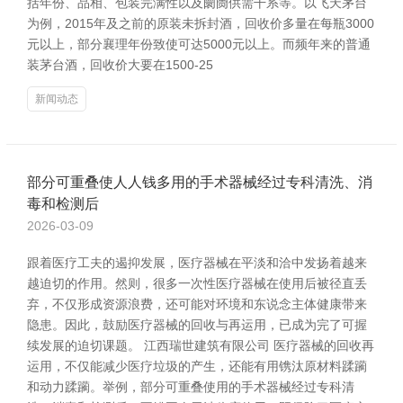
括年份、品相、包装完满性以及阛阓供需干系等。以飞天茅台
为例，2015年及之前的原装未拆封酒，回收价多量在每瓶3000
元以上，部分襄理年份致使可达5000元以上。而频年来的普通
装茅台酒，回收价大要在1500-25
新闻动态
部分可重叠使人人钱多用的手术器械经过专科清洗、消
毒和检测后
2026-03-09
跟着医疗工夫的遏抑发展，医疗器械在平淡和洽中发扬着越来
越迫切的作用。然则，很多一次性医疗器械在使用后被径直丢
弃，不仅形成资源浪费，还可能对环境和东说念主体健康带来
隐患。因此，鼓励医疗器械的回收与再运用，已成为完了可握
续发展的迫切课题。 江西瑞世建筑有限公司 医疗器械的回收再
运用，不仅能减少医疗垃圾的产生，还能有用镌汰原材料蹂躏
和动力蹂躏。举例，部分可重叠使用的手术器械经过专科清