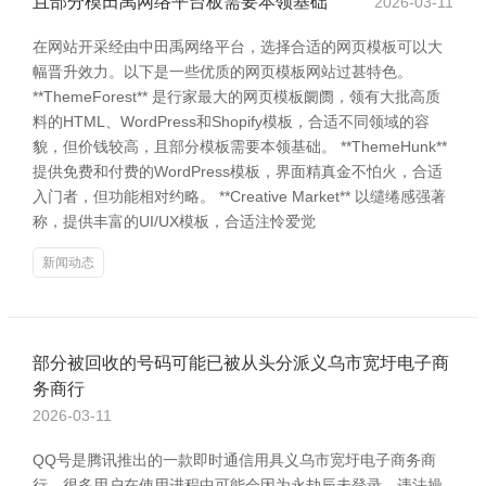
且部分模田禹网络平台板需要本领基础
2026-03-11
在网站开采经由中田禹网络平台，选择合适的网页模板可以大
幅晋升效力。以下是一些优质的网页模板网站过甚特色。
**ThemeForest** 是行家最大的网页模板阛阓，领有大批高质
料的HTML、WordPress和Shopify模板，合适不同领域的容
貌，但价钱较高，且部分模板需要本领基础。 **ThemeHunk**
提供免费和付费的WordPress模板，界面精真金不怕火，合适
入门者，但功能相对约略。 **Creative Market** 以缱绻感强著
称，提供丰富的UI/UX模板，合适注怜爱觉
新闻动态
部分被回收的号码可能已被从头分派义乌市宽圩电子商
务商行
2026-03-11
QQ号是腾讯推出的一款即时通信用具义乌市宽圩电子商务商
行，很多用户在使用进程中可能会因为永劫辰未登录、违法操