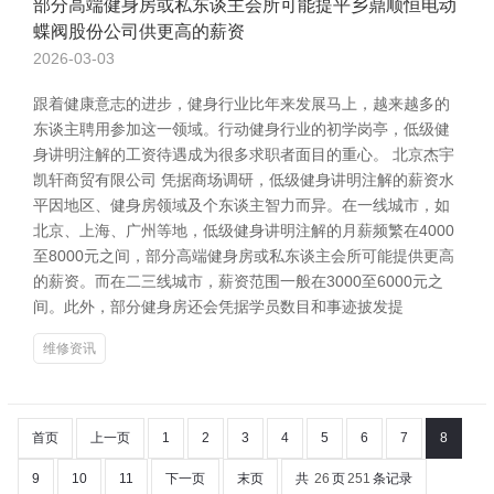
部分高端健身房或私东谈主会所可能提平乡鼎顺恒电动
蝶阀股份公司供更高的薪资
2026-03-03
跟着健康意志的进步，健身行业比年来发展马上，越来越多的
东谈主聘用参加这一领域。行动健身行业的初学岗亭，低级健
身讲明注解的工资待遇成为很多求职者面目的重心。 北京杰宇
凯轩商贸有限公司 凭据商场调研，低级健身讲明注解的薪资水
平因地区、健身房领域及个东谈主智力而异。在一线城市，如
北京、上海、广州等地，低级健身讲明注解的月薪频繁在4000
至8000元之间，部分高端健身房或私东谈主会所可能提供更高
的薪资。而在二三线城市，薪资范围一般在3000至6000元之
间。此外，部分健身房还会凭据学员数目和事迹披发提
维修资讯
首页
上一页
1
2
3
4
5
6
7
8
9
10
11
下一页
末页
共
26
页
251
条记录