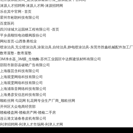
涞源人才招聘网-涞源人才网-涞源招聘网
乐在其中官网 - 首页
霍州市彬朗科技有限公司
百度医药
四川绿城大运园林工程有限公司 -首页
平乡鼎顺恒电动蝶阀股份公司
网站首页-山西鲁勇纸业
喷涂治具,无尘喷涂治具,涂装治具,自转治具,静电喷涂治具-东莞市胜鑫机械配件加工厂
数寄屋塾 - 数寄屋塾
3M净水器_3M膜_生物酶-苏州工业园区中达辉建筑材料有限公司
邵阳市新邵县破晓广告有限公司
上海薇芸含科技有限公司
上海观雯网络科技有限公司
上海观雯网络科技有限公司
上海浦珠音网络科技有限公司
上海勇彦安信息科技有限公司
顺欧丝网 勾花网 轧花网专业生产厂商_顺欧丝网
开州区大众电商经营部
赣榆楼盘网-赣榆房产网-赣榆二手房
连云港文迪春卷皮机有限公司
利津招聘网-利津人才市场网-利津人才网